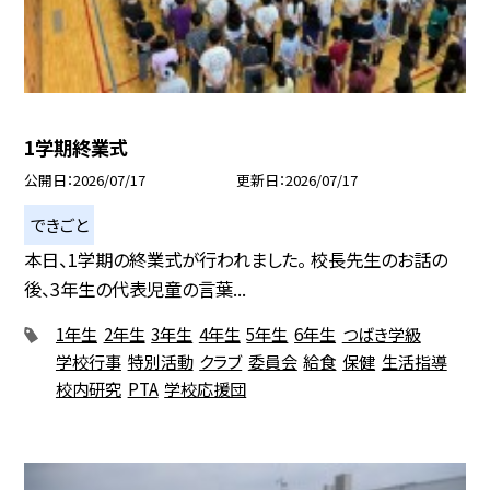
1学期終業式
公開日
2026/07/17
更新日
2026/07/17
できごと
本日、1学期の終業式が行われました。 校長先生のお話の
後、3年生の代表児童の言葉...
1年生
2年生
3年生
4年生
5年生
6年生
つばき学級
学校行事
特別活動
クラブ
委員会
給食
保健
生活指導
校内研究
PTA
学校応援団