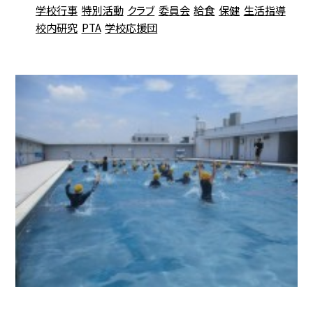
学校行事
特別活動
クラブ
委員会
給食
保健
生活指導
校内研究
PTA
学校応援団