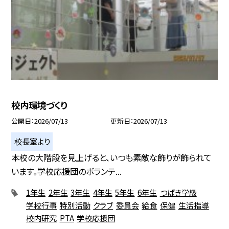
校内環境づくり
公開日
2026/07/13
更新日
2026/07/13
校長室より
本校の大階段を見上げると、いつも素敵な飾りが飾られて
います。学校応援団のボランテ...
1年生
2年生
3年生
4年生
5年生
6年生
つばき学級
学校行事
特別活動
クラブ
委員会
給食
保健
生活指導
校内研究
PTA
学校応援団