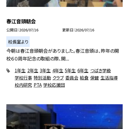
春江音頭朝会
公開日
2026/07/16
更新日
2026/07/16
校長室より
今朝は春江音頭朝会がありました。春江音頭は、昨年の開
校６０周年記念の取組の際、開...
1年生
2年生
3年生
4年生
5年生
6年生
つばき学級
学校行事
特別活動
クラブ
委員会
給食
保健
生活指導
校内研究
PTA
学校応援団