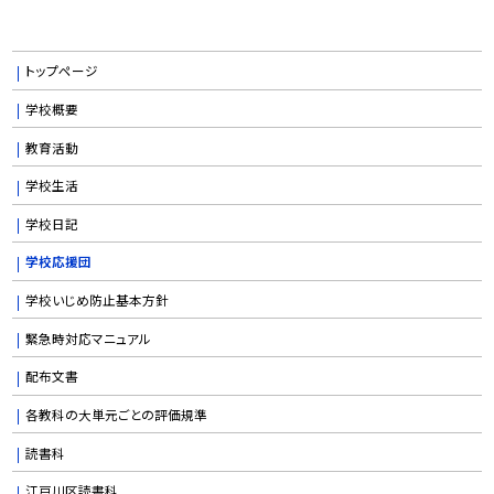
トップページ
学校概要
教育活動
学校生活
学校日記
学校応援団
学校いじめ防止基本方針
緊急時対応マニュアル
配布文書
各教科の大単元ごとの評価規準
読書科
江戸川区読書科