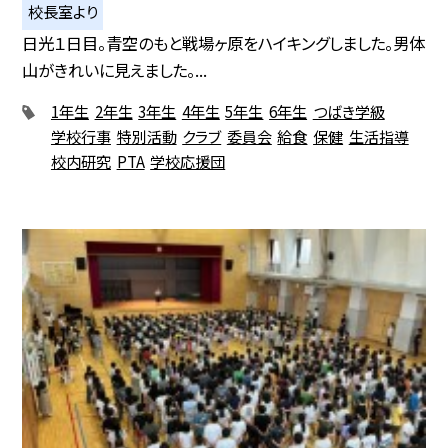
校長室より
日光１日目。青空のもと戦場ヶ原をハイキングしました。男体
山がきれいに見えました。...
1年生
2年生
3年生
4年生
5年生
6年生
つばき学級
学校行事
特別活動
クラブ
委員会
給食
保健
生活指導
校内研究
PTA
学校応援団