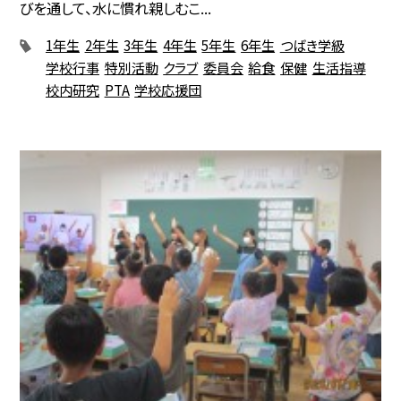
びを通して、水に慣れ親しむこ...
1年生
2年生
3年生
4年生
5年生
6年生
つばき学級
学校行事
特別活動
クラブ
委員会
給食
保健
生活指導
校内研究
PTA
学校応援団