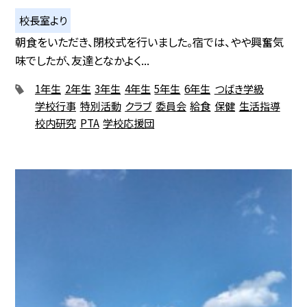
校長室より
朝食をいただき、閉校式を行いました。宿では、やや興奮気
味でしたが、友達となかよく...
1年生
2年生
3年生
4年生
5年生
6年生
つばき学級
学校行事
特別活動
クラブ
委員会
給食
保健
生活指導
校内研究
PTA
学校応援団