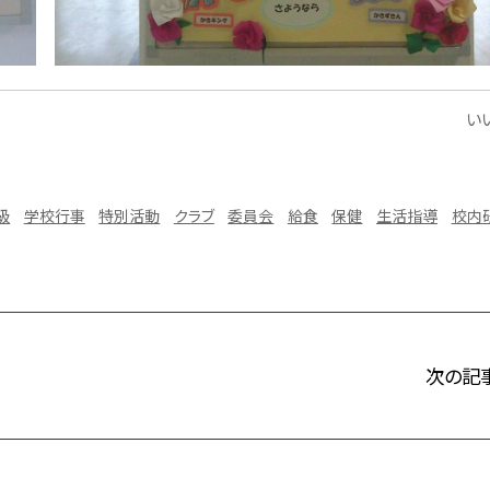
いい
級
学校行事
特別活動
クラブ
委員会
給食
保健
生活指導
校内
次の記