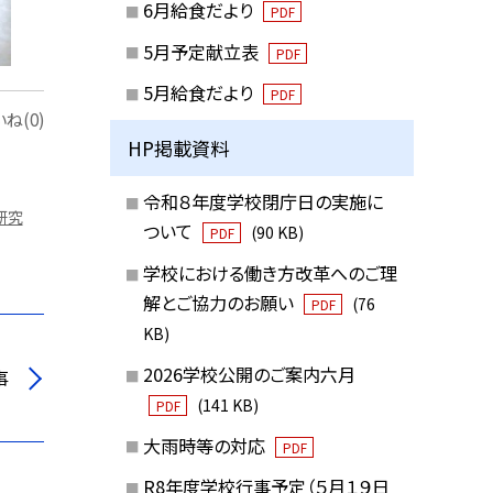
6月給食だより
PDF
5月予定献立表
PDF
5月給食だより
PDF
ね(0)
HP掲載資料
令和８年度学校閉庁日の実施に
研究
ついて
(90 KB)
PDF
学校における働き方改革へのご理
解とご協力のお願い
(76
PDF
KB)
2026学校公開のご案内六月
事
(141 KB)
PDF
大雨時等の対応
PDF
R8年度学校行事予定（５月１９日