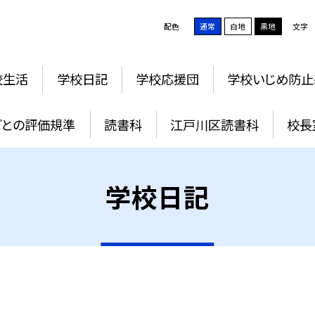
配色
通常
白地
黒地
文字
校生活
学校日記
学校応援団
学校いじめ防止
ごとの評価規準
読書科
江戸川区読書科
校長
学校日記