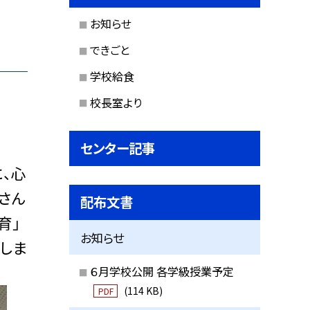
お知らせ
できごと
学校給食
校長室より
センター記事
、心
さん
配布文書
育」
お知らせ
しま
６月学校公開 各学級授業予定
(114 KB)
PDF