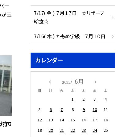
バー
7/17( 金 ) ７月１７日 ☆リザーブ
ゃが玉
給食☆
7/16( 木 ) かもめ学級 ７月１０日
カレンダー
6月
2022年
日
月
火
水
木
金
土
1
2
3
4
5
6
7
8
9
10
11
12
13
14
15
16
17
18
獣狩り
19
20
21
22
23
24
25