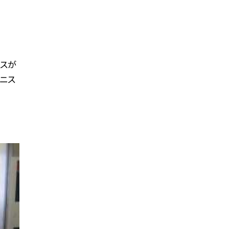
ースが
ニス