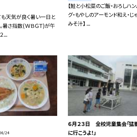
【鮭と小松菜のご飯・おろしハン
グ・もやしのアーモンド和え・じ
ても天気が良く暑い一日と
みそ汁】 ...
。暑さ指数(ＷＢＧＴ)が午
...
６月２３日 全校児童集会「猛
に行こうよ！」
06/24