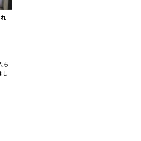
くれ
たち
まし