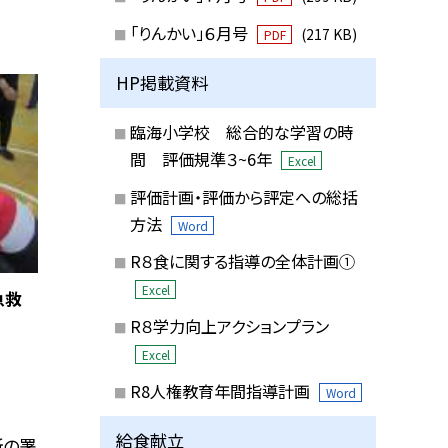
「りんかい」６月号
(217 KB)
PDF
HP掲載資料
臨海小学校 総合的な学習の時
間 評価規準３~6年
Excel
評価計画・評価から評定への総括
方法
Word
R８食に関する指導の全体計画①
Excel
急救
R８学力向上アクションプラン
Excel
R8人権教育年間指導計画
Word
給食献立
所の署