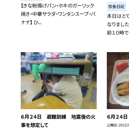
【きな粉揚げパン・ホキのガーリック
校長日記
焼き・中華サラダ・ワンタンスープ・バ
本日はと
ナナ】 ひ...
なりました
前１０時で２
６月２４日 避難訓練 地震後の火
６月２４日
事を想定して
公開日
2022/