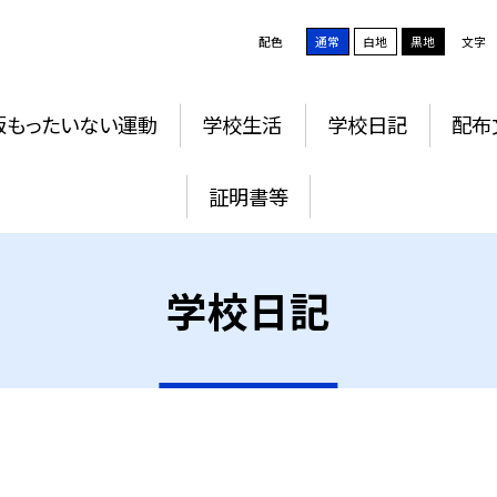
配色
通常
白地
黒地
文字
版もったいない運動
学校生活
学校日記
配布
証明書等
学校日記