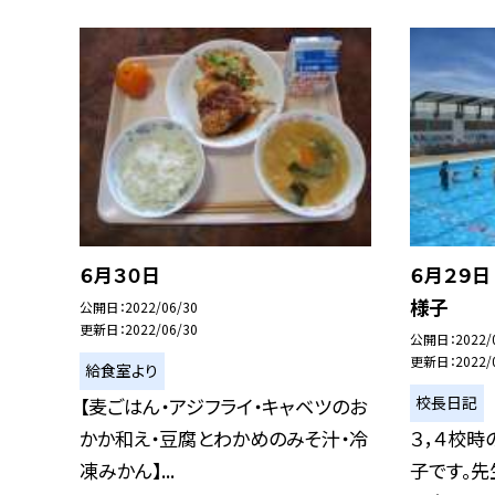
６月３０日
６月２９
様子
公開日
2022/06/30
更新日
2022/06/30
公開日
2022/
更新日
2022/
給食室より
校長日記
【麦ごはん・アジフライ・キャベツのお
かか和え・豆腐とわかめのみそ汁・冷
３，４校
凍みかん】...
子です。先