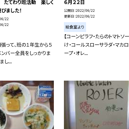
日 たてわり班活動 楽しく
６月２２日
びました！
公開日
2022/06/22
更新日
2022/06/22
06/22
06/22
給食室より
【コーンピラフ・たらのトマトソ
張って、班の１年生から５
け・コールスローサラダ・マカロ
メンバー全員をしっかりま
ープ・オレ...
し...