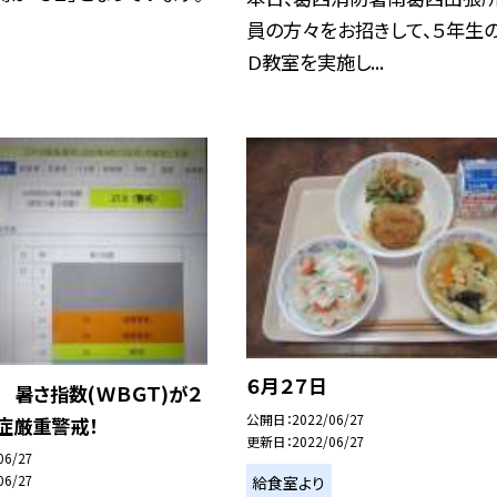
員の方々をお招きして、５年生の
Ｄ教室を実施し...
６月２７日
 暑さ指数(ＷＢＧＴ)が２
公開日
2022/06/27
症厳重警戒！
更新日
2022/06/27
06/27
06/27
給食室より