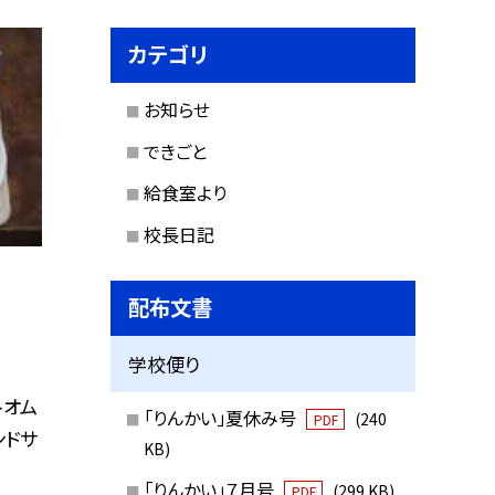
カテゴリ
お知らせ
できごと
給食室より
校長日記
配布文書
学校便り
トオム
「りんかい」夏休み号
(240
PDF
ンドサ
KB)
「りんかい」７月号
(299 KB)
PDF