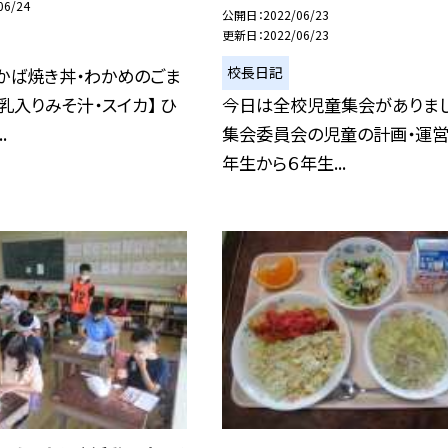
06/24
公開日
2022/06/23
更新日
2022/06/23
校長日記
かば焼き丼・わかめのごま
乳入りみそ汁・スイカ】 ひ
今日は全校児童集会がありまし
.
集会委員会の児童の計画・運営
年生から６年生...