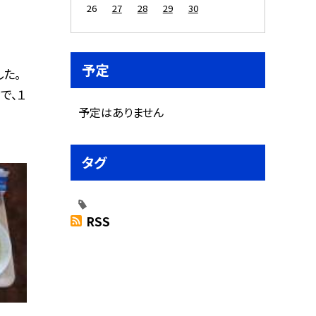
26
27
28
29
30
予定
た。
で、１
予定はありません
タグ
RSS