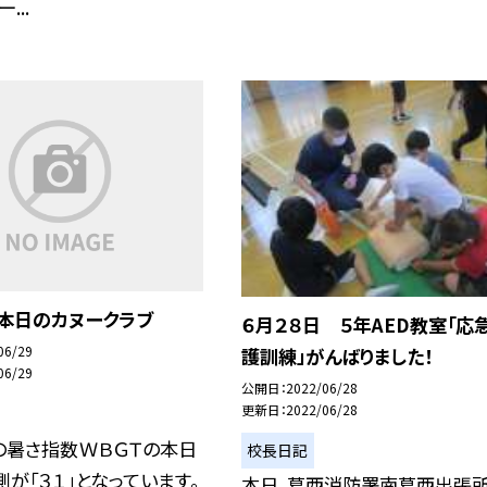
...
日本日のカヌークラブ
６月２８日 ５年AED教室「応
06/29
護訓練」がんばりました！
06/29
公開日
2022/06/28
更新日
2022/06/28
の暑さ指数ＷＢＧＴの本日
校長日記
測が「３１」となっています。
本日、葛西消防署南葛西出張