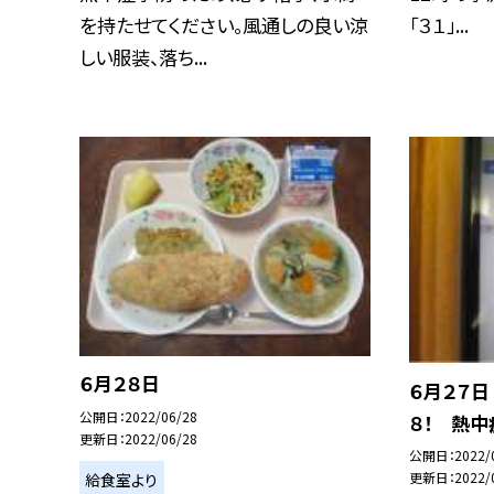
を持たせてください。風通しの良い涼
「３１」...
しい服装、落ち...
６月２８日
６月２７日
公開日
2022/06/28
８！ 熱中
更新日
2022/06/28
公開日
2022/
更新日
2022/
給食室より