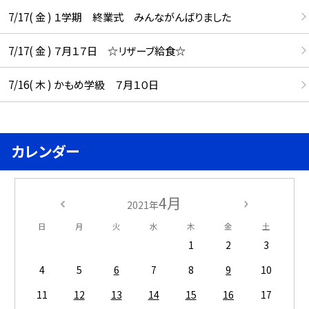
7/17( 金 ) １学期 終業式 みんながんばりました
7/17( 金 ) ７月１７日 ☆リザーブ給食☆
7/16( 木 ) かもめ学級 ７月１０日
カレンダー
4月
2021年
日
月
火
水
木
金
土
1
2
3
4
5
6
7
8
9
10
11
12
13
14
15
16
17