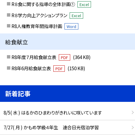
R８食に関する指導の全体計画①
Excel
R８学力向上アクションプラン
Excel
R8人権教育年間指導計画
Word
給食献立
R8年度７月給食献立表
(364 KB)
PDF
R8年6月給食献立表
(150 KB)
PDF
新着記事
8/5( 水 ) はるかのひまわりがきれいに咲いています
7/27( 月 ) かもめ学級４年生 連合日光宿泊学習