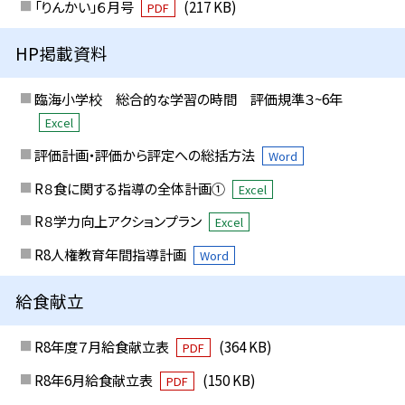
「りんかい」６月号
(217 KB)
PDF
HP掲載資料
臨海小学校 総合的な学習の時間 評価規準３~6年
Excel
評価計画・評価から評定への総括方法
Word
R８食に関する指導の全体計画①
Excel
R８学力向上アクションプラン
Excel
R8人権教育年間指導計画
Word
給食献立
R8年度７月給食献立表
(364 KB)
PDF
R8年6月給食献立表
(150 KB)
PDF