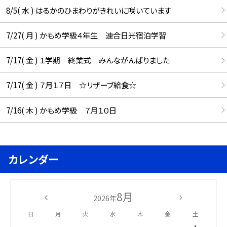
8/5( 水 ) はるかのひまわりがきれいに咲いています
7/27( 月 ) かもめ学級４年生 連合日光宿泊学習
7/17( 金 ) １学期 終業式 みんながんばりました
7/17( 金 ) ７月１７日 ☆リザーブ給食☆
7/16( 木 ) かもめ学級 ７月１０日
カレンダー
8月
2026年
日
月
火
水
木
金
土