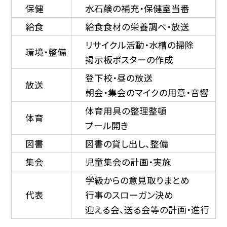
保健
水石鹸の補充・保健室当番
給食
給食食材の栄養調べ・放送
リサイクル活動・水槽の掃除
環境・整備
掲示板ポスターの作成
登下校・昼の放送
放送
朝会・集会のマイクの用意・音響
体育用具の整理整頓
体育
プール開き
図書
図書の貸し出し、整備
集会
児童集会の計画・実施
学級からの意見取りまとめ
代表
行事のスローガン決め
迎える会、送る会等の計画・進行