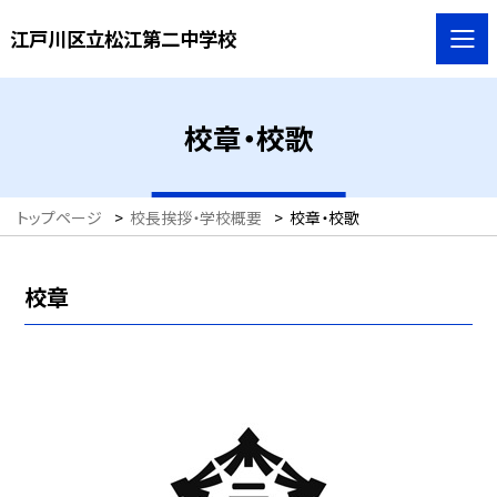
江戸川区立松江第二中学校
校章・校歌
トップページ
>
校長挨拶・学校概要
>
校章・校歌
校章