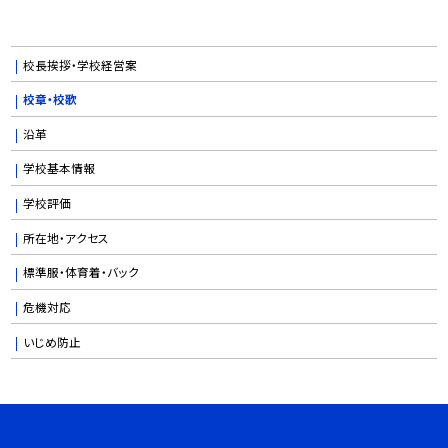
校長挨拶・学校経営案
校章・校歌
沿革
学校基本情報
学校評価
所在地・アクセス
標準服・体育着・バック
危機対応
いじめ防止