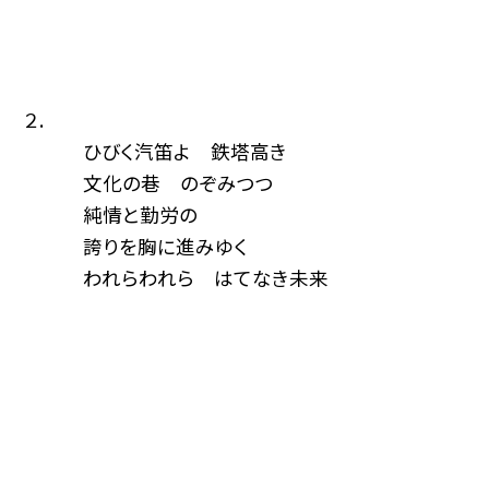
２.
ひびく汽笛よ 鉄塔高き
文化の巷 のぞみつつ
純情と勤労の
誇りを胸に進みゆく
われらわれら はてなき未来