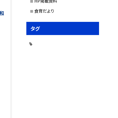
HP掲載資料
食育だより
和
タグ