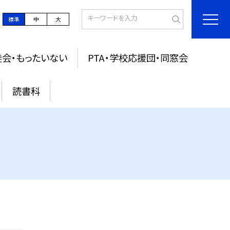
標準
中
大
徒会・もったいない
PTA・学校応援団・同窓会
読書科