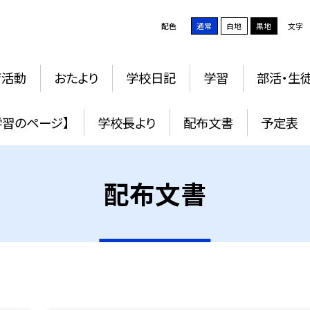
配色
通常
白地
黒地
文字
育活動
おたより
学校日記
学習
部活・生
学習のページ】
学校長より
配布文書
予定表
配布文書