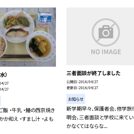
三者面談が終了しました
水）
公開日
2016/04/27
04/27
更新日
2016/04/27
04/27
お知らせ
新学期早々、保護者会、修学旅
ご飯 ・牛乳 ・鰆の西京焼き
明会、三者面談と学校に来てい
かか和え ・すまし汁 ・よも
かなくてはならな...