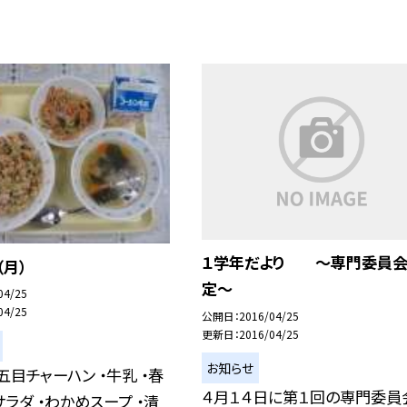
１学年だより 〜専門委員
（月）
定〜
04/25
04/25
公開日
2016/04/25
更新日
2016/04/25
お知らせ
五目チャーハン ・牛乳 ・春
４月１４日に第１回の専門委員
ラダ ・わかめスープ ・清