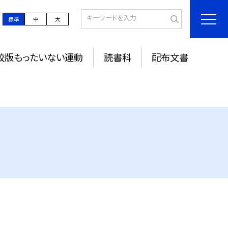
標準
中
大
校版もったいない運動
読書科
配布文書