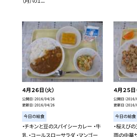
（月）の１...
４月２６日（火）
４月２５日
公開日
2016/04/26
公開日
2016/
更新日
2016/04/26
更新日
2016/
今日の給食
今日の給食
・チキンと豆のスパイシーカレー ・牛
・桜えびの
乳 ・コールスローサラダ ・マンゴー
雨の中華サ