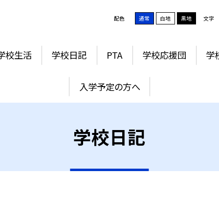
配色
通常
白地
黒地
文字
学校生活
学校日記
PTA
学校応援団
学
入学予定の方へ
学校日記