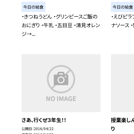
今日の給食
今日の給食
・きつねうどん ・グリンピースご飯の
・えびピラ
おにぎり ・牛乳 ・五目豆 ・清見オレン
ナソース 
ジ→...
さあ、行くぜ３年生！！
授業楽し
り
公開日
2016/04/22