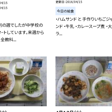
更新日
2016/04/15
04/15
04/15
今日の給食
・ハムサンド と 手作りいちごジ
割の週でしたが中学校の
ンド ・牛乳 ・カレースープ煮 ・
−トしています。来週から
ラ...
全教科...