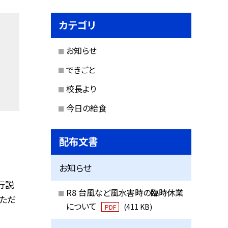
カテゴリ
お知らせ
できごと
校長より
今日の給食
配布文書
お知らせ
行説
R8 台風など風水害時の臨時休業
ただ
について
(411 KB)
PDF