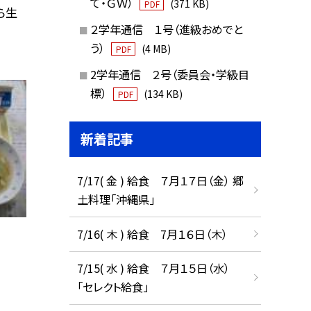
て・ＧＷ）
(371 KB)
PDF
ら生
２学年通信 １号（進級おめでと
う）
(4 MB)
PDF
2学年通信 ２号（委員会・学級目
標）
(134 KB)
PDF
新着記事
7/17( 金 ) 給食 ７月１７日（金） 郷
土料理「沖縄県」
7/16( 木 ) 給食 7月１６日（木）
7/15( 水 ) 給食 ７月１５日（水）
「セレクト給食」