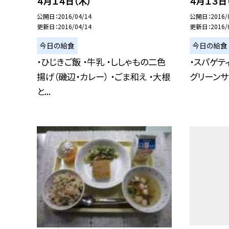
４月１４日（木）
４月１３日
公開日
2016/04/14
公開日
2016/
更新日
2016/04/14
更新日
2016/
今日の給食
今日の給食
・ひじきご飯 ・牛乳 ・ししゃもの二色
・スパゲテ
揚げ（磯辺・カレー） ・ごま和え ・大根
グリーンサ
と...