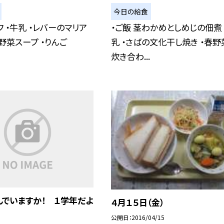
今日の給食
フ ・牛乳 ・レバーのマリア
・ご飯 茎わかめとしめじの佃煮 
・野菜スープ ・りんご
乳 ・さばの文化干し焼き ・春野
炊き合わ...
んでいますか！ １学年だよ
４月１５日（金）
公開日
2016/04/15