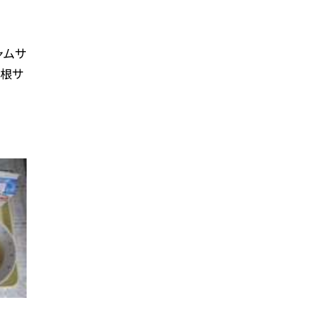
ャムサ
大根サ