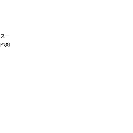
ススー
ド味）