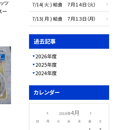
ナッツ
7/14( 火 ) 給食 ７月１４日（火）
スー
7/13( 月 ) 給食 ７月１３日（月）
過去記事
2026年度
2025年度
2024年度
カレンダー
4月
2016年
日
月
火
水
木
金
土
1
2