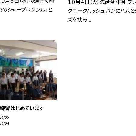
 １０月５日（水）の道徳の時
１０月４日（火）の給食 牛乳 フ
色のシャープペンシル」と
クロークムッシュ パンにハムと
ズを挟み...
後練習はじめています
10/05
10/04