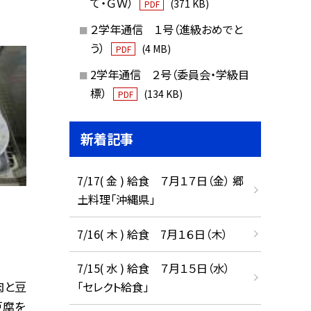
て・ＧＷ）
(371 KB)
PDF
２学年通信 １号（進級おめでと
う）
(4 MB)
PDF
2学年通信 ２号（委員会・学級目
標）
(134 KB)
PDF
新着記事
7/17( 金 ) 給食 ７月１７日（金） 郷
土料理「沖縄県」
7/16( 木 ) 給食 7月１６日（木）
7/15( 水 ) 給食 ７月１５日（水）
肉と豆
「セレクト給食」
豆腐を