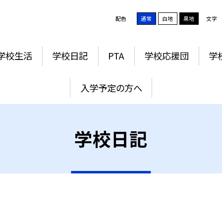
配色
通常
白地
黒地
文字
学校生活
学校日記
PTA
学校応援団
学
入学予定の方へ
学校日記