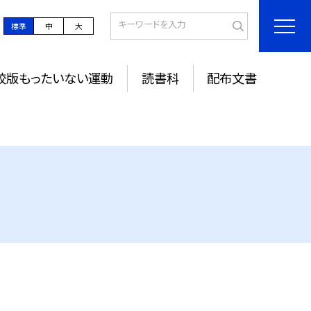
標準
中
大
校版もったいない運動
読書科
配布文書