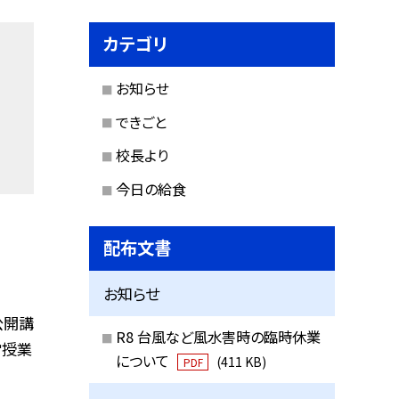
カテゴリ
お知らせ
できごと
校長より
今日の給食
配布文書
お知らせ
公開講
R8 台風など風水害時の臨時休業
常授業
について
(411 KB)
PDF