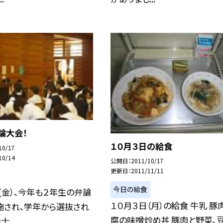
論大会！
１０月３日の給食
10/17
10/14
公開日
2011/10/17
更新日
2011/11/11
今日の給食
(金）、今年も２年生の弁論
１０月３日（月）の給食 牛乳 豚
施され、学年から選抜され
腐の味噌炒め丼 豚肉と野菜、
...