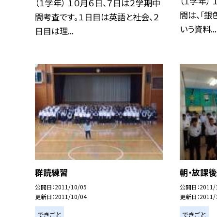
（１学年）
（１学年） １０月６日、７日は２学期中
間は、「銀
間考査です。１日目は英語と社会、２
いう資料...
日目は理...
群読練習
朝・放課
公開日
2011/10/05
公開日
2011/
更新日
2011/10/04
更新日
2011/
できごと
できごと