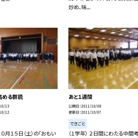
炒め、味...
高める群読
あと１週間
10/13
公開日
2011/10/08
10/12
更新日
2011/10/07
できごと
 １０月１５日（土）の「おもい
（１学年） ２日間にわたる中間