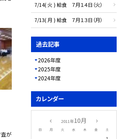
7/14( 火 ) 給食 ７月１４日（火）
7/13( 月 ) 給食 ７月１３日（月）
過去記事
2026年度
2025年度
2024年度
カレンダー
10月
2011年
日
月
火
水
木
金
土
考査が
1