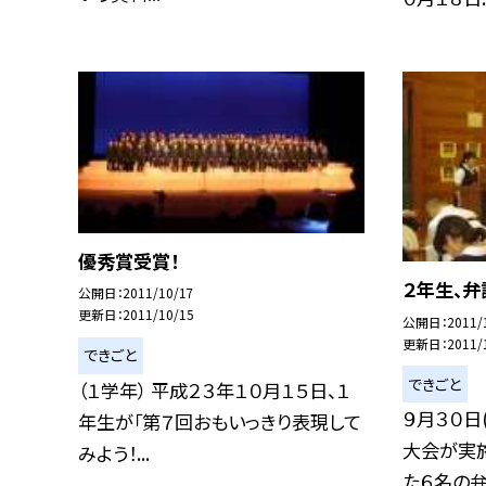
優秀賞受賞！
２年生、弁
公開日
2011/10/17
更新日
2011/10/15
公開日
2011/
更新日
2011/
できごと
できごと
（１学年） 平成２３年１０月１５日、１
９月３０日
年生が「第７回おもいっきり表現して
大会が実
みよう！...
た６名の弁士