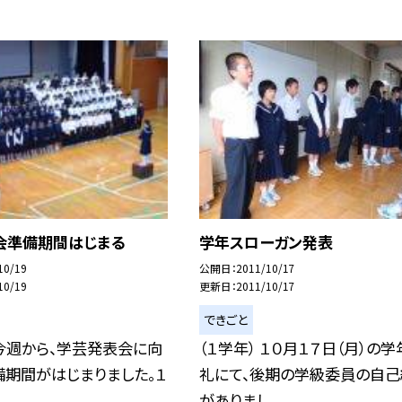
会準備期間はじまる
学年スローガン発表
10/19
公開日
2011/10/17
10/19
更新日
2011/10/17
できごと
 今週から、学芸発表会に向
（１学年） １０月１７日（月）の
備期間がはじまりました。１
礼にて、後期の学級委員の自己
.
がありまし...