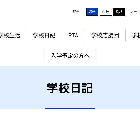
配色
通常
白地
黒地
文字
学校生活
学校日記
PTA
学校応援団
学
入学予定の方へ
学校日記