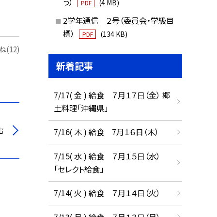
う）
(4 MB)
PDF
2学年通信 ２号（委員会・学級目
標）
(134 KB)
PDF
(12)
新着記事
7/17( 金 ) 給食 ７月１７日（金） 郷
土料理「沖縄県」
事
7/16( 木 ) 給食 7月１６日（木）
7/15( 水 ) 給食 ７月１５日（水）
「セレクト給食」
7/14( 火 ) 給食 ７月１４日（火）
7/13( 月 ) 給食 ７月１３日（月）