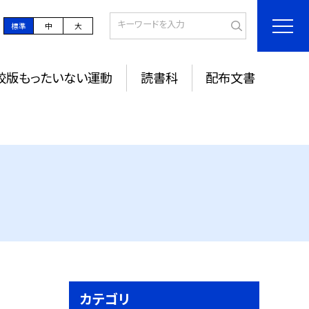
標準
中
大
校版もったいない運動
読書科
配布文書
カテゴリ