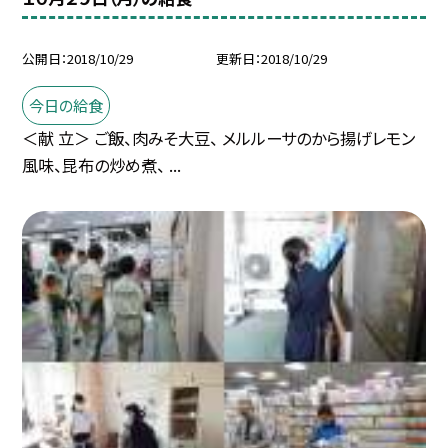
公開日
2018/10/29
更新日
2018/10/29
今日の給食
＜献 立＞ ご飯、肉みそ大豆、 メルルーサのから揚げレモン
風味、昆布の炒め煮、 ...