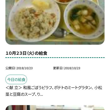
１０月２３日（火）の給食
公開日
2018/10/23
更新日
2018/10/23
今日の給食
＜献 立＞ 和風ごぼうピラフ、ポテトのミートグラタン、 小松
菜と豆腐のスープ、り...