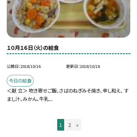
１０月１６日（火）の給食
公開日
2018/10/16
更新日
2018/10/16
今日の給食
＜献 立＞ 吹き寄せご飯、さばのねぎみそ焼き、辛し和え、 す
まし汁、みかん、牛乳...
1
2
»