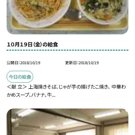
１０月１９日（金）の給食
公開日
2018/10/19
更新日
2018/10/19
今日の給食
＜献 立＞ 上海焼きそば、じゃが芋の揚げたこ焼き、 中華わ
かめスープ、バナナ、牛...