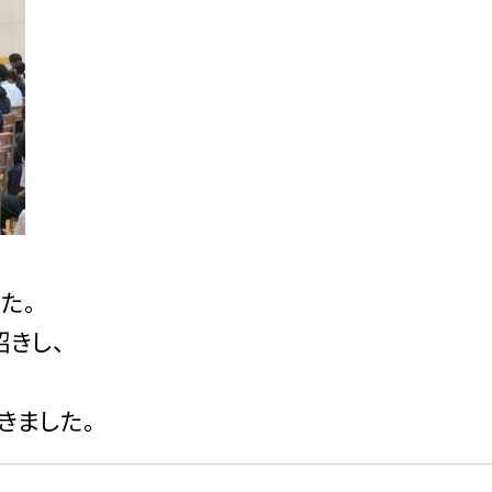
た。
招きし、
きました。