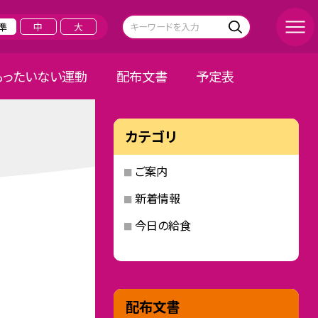
準
中
大
もったいない運動
配布文書
予定表
カテゴリ
ご案内
新着情報
今日の給食
配布文書