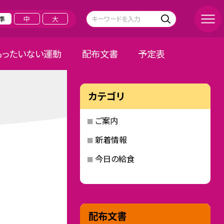
準
中
大
もったいない運動
配布文書
予定表
カテゴリ
ご案内
新着情報
今日の給食
配布文書