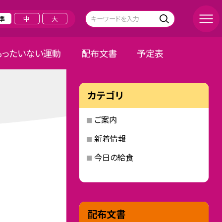
準
中
大
もったいない運動
配布文書
予定表
カテゴリ
ご案内
新着情報
今日の給食
配布文書