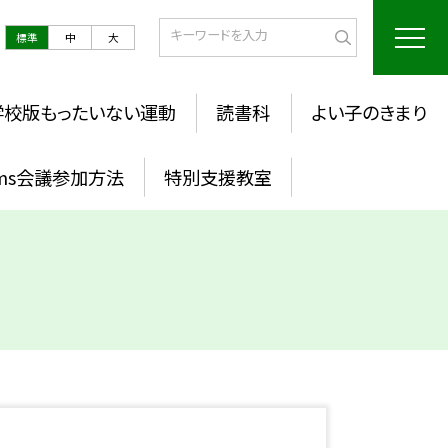
標準
中
大
学校版もったいない運動
読書科
よい子のきまり
ams会議参加方法
特別支援教室