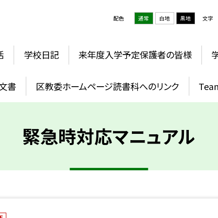
配色
通常
白地
黒地
文字
活
学校日記
来年度入学予定保護者の皆様
文書
区教委ホームページ読書科へのリンク
Te
緊急時対応マニュアル
F