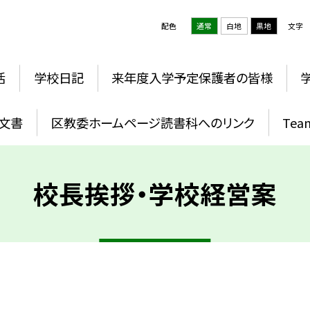
配色
通常
白地
黒地
文字
活
学校日記
来年度入学予定保護者の皆様
文書
区教委ホームページ読書科へのリンク
Te
校長挨拶・学校経営案