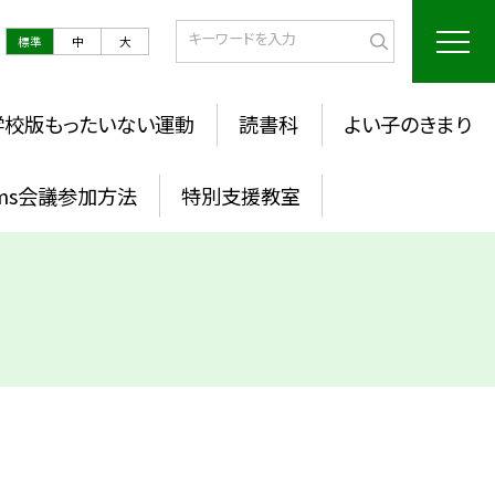
標準
中
大
学校版もったいない運動
読書科
よい子のきまり
ams会議参加方法
特別支援教室