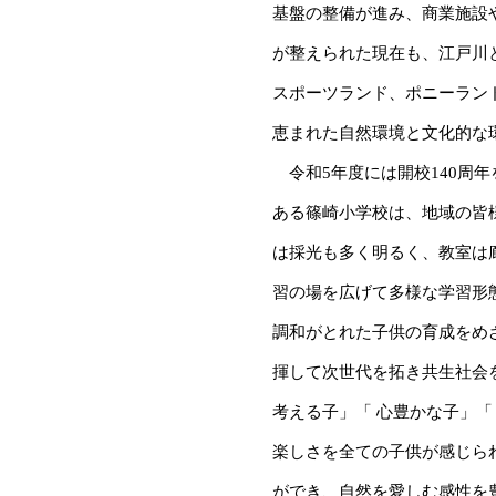
基盤の整備が進み、商業施設
が整えられた現在も、江戸川
スポーツランド、ポニーラン
恵まれた自然環境と文化的な
令和5年度には開校140周年
ある篠崎小学校は、地域の皆
は採光も多く明るく、教室は
習の場を広げて多様な学習形
調和がとれた子供の育成をめ
揮して次世代を拓き共生社会
考える子」「 心豊かな子」
楽しさを全ての子供が感じら
ができ、自然を愛しむ感性を