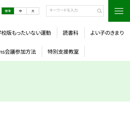
標準
中
大
学校版もったいない運動
読書科
よい子のきまり
ams会議参加方法
特別支援教室