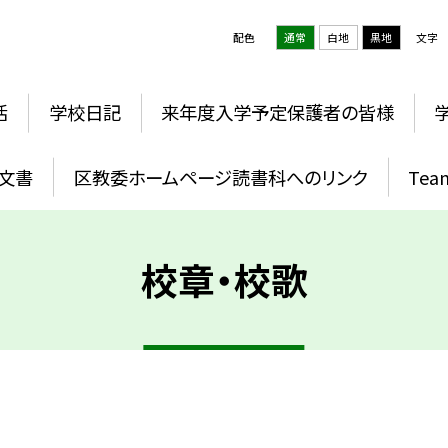
配色
通常
白地
黒地
文字
活
学校日記
来年度入学予定保護者の皆様
文書
区教委ホームページ読書科へのリンク
Te
校章・校歌