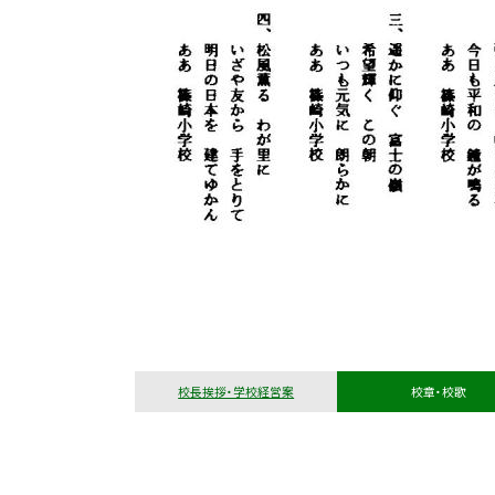
校長挨拶・学校経営案
校章・校歌