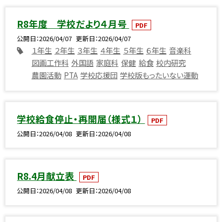
R8年度 学校だより４月号
PDF
公開日
2026/04/07
更新日
2026/04/07
１年生
２年生
３年生
４年生
５年生
６年生
音楽科
図画工作科
外国語
家庭科
保健
給食
校内研究
農園活動
PTA
学校応援団
学校版もったいない運動
学校給食停止・再開届（様式１）
PDF
公開日
2026/04/08
更新日
2026/04/08
R8.4月献立表
PDF
公開日
2026/04/08
更新日
2026/04/08