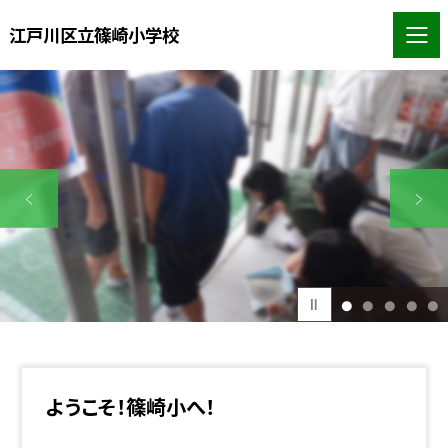
江戸川区立篠崎小学校
1
2
3
4
5
ようこそ！篠崎小へ！