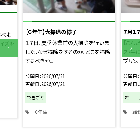
【６年生】大掃除の様子
７月１
食べよ
１７日、夏季休業前の大掃除を行いま
【こん
クイズを
した。なぜ掃除をするのか、どこを掃除
ス・牛
するべきか...
プリン..
公開日
2026/07/21
公開日
更新日
2026/07/21
更新日
できごと
給 
６年生
給