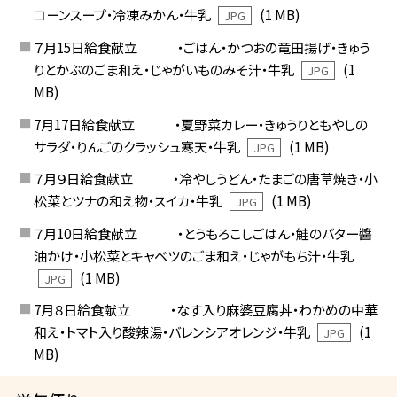
コーンスープ・冷凍みかん・牛乳
(1 MB)
JPG
７月15日給食献立 ・ごはん・かつおの竜田揚げ・きゅう
りとかぶのごま和え・じゃがいものみそ汁・牛乳
(1
JPG
MB)
7月17日給食献立 ・夏野菜カレー・きゅうりともやしの
サラダ・りんごのクラッシュ寒天・牛乳
(1 MB)
JPG
７月９日給食献立 ・冷やしうどん・たまごの唐草焼き・小
松菜とツナの和え物・スイカ・牛乳
(1 MB)
JPG
７月10日給食献立 ・とうもろこしごはん・鮭のバター醬
油かけ・小松菜とキャベツのごま和え・じゃがもち汁・牛乳
(1 MB)
JPG
7月８日給食献立 ・なす入り麻婆豆腐丼・わかめの中華
和え・トマト入り酸辣湯・バレンシアオレンジ・牛乳
(1
JPG
MB)