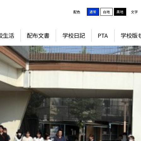
配色
通常
白地
黒地
文字
校生活
配布文書
学校日記
PTA
学校版