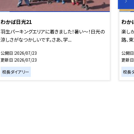
わかば日光21
わか
羽生パーキングエリアに着きました！暑い〜！日光の
楽し
涼しさがなつかしいです。さあ、学...
路、東
公開日
2026/07/23
公開日
更新日
2026/07/23
更新日
校長ダイアリー
校長