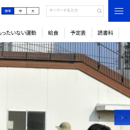
標準
中
大
もったいない運動
給食
予定表
読書科