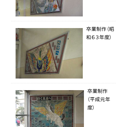
卒業制作（昭
和６３年度）
卒業制作
（平成元年
度）