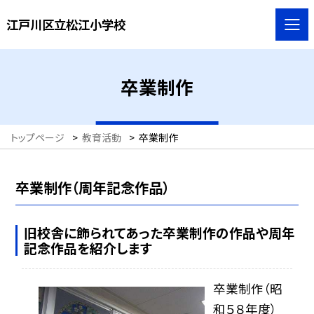
江戸川区立松江小学校
卒業制作
トップページ
>
教育活動
>
卒業制作
卒業制作（周年記念作品）
旧校舎に飾られてあった卒業制作の作品や周年
記念作品を紹介します
卒業制作（昭
和５８年度）