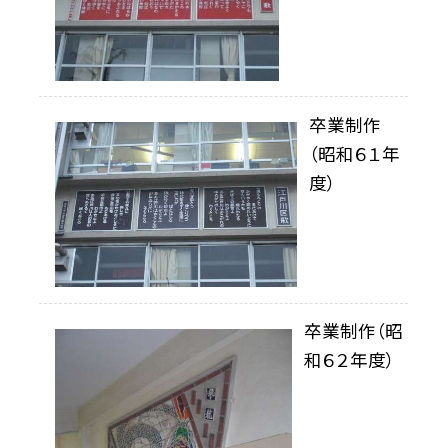
卒業制作
（昭和６１年
度）
卒業制作（昭
和６２年度）