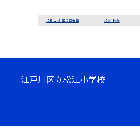
校長挨拶・学校経営案
校章・校歌
江戸川区立松江小学校