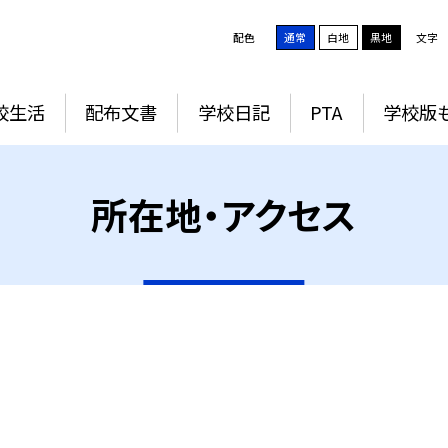
配色
通常
白地
黒地
文字
校生活
配布文書
学校日記
PTA
学校版
所在地・アクセス