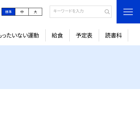
標準
中
大
もったいない運動
給食
予定表
読書科