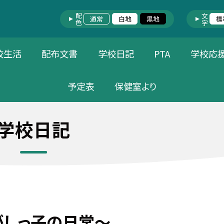
配色
文字
通常
白地
黒地
標
校生活
配布文書
学校日記
PTA
学校応
予定表
保健室より
学校日記
がしっ子の日常～