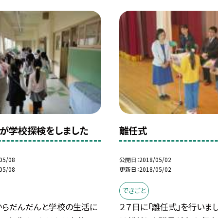
生が学校探検をしました
離任式
05/08
公開日
2018/05/02
05/08
更新日
2018/05/02
できごと
からだんだんと学校の生活に
２７日に「離任式」を行いま