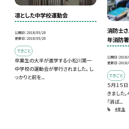
凛とした中学校運動会
消防士さ
公開日
2018/05/20
更新日
2018/05/20
年消防
できごと
公開日
2018/
卒業生の大半が進学する小松川第一
更新日
2018/
中学校の運動会が挙行されました。 し
できごと
っかりと前を...
５月１５日
きました。
「消ぼ...
4年生