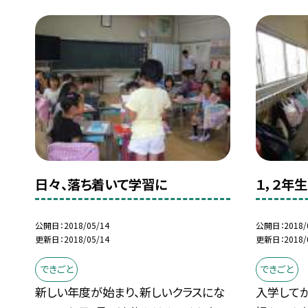
日々、落ち着いて学習に
１，２年
公開日
2018/05/14
公開日
2018/
更新日
2018/05/14
更新日
2018/
できごと
できごと
新しい年度が始まり、新しいクラスにな
入学して