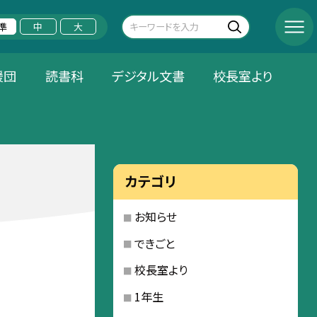
準
中
大
援団
読書科
デジタル文書
校長室より
カテゴリ
お知らせ
できごと
校長室より
1年生