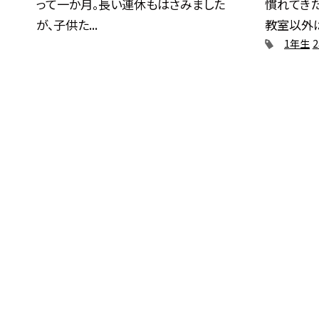
って一か月。長い連休もはさみました
慣れてき
が、子供た...
教室以外は
1年生