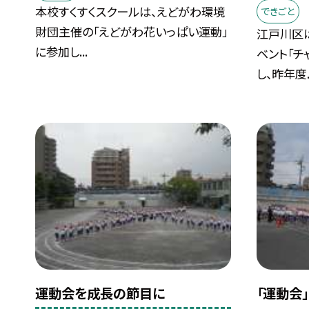
本校すくすくスクールは、えどがわ環境
できごと
財団主催の「えどがわ花いっぱい運動」
江戸川区
に参加し...
ベント「チ
し、昨年度..
運動会を成長の節目に
「運動会