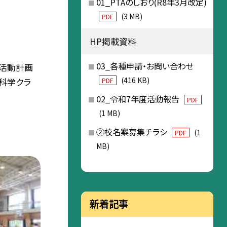
01_PTAのしおり(R8年3月改定)
(3 MB)
PDF
HP掲載資料
03_各種申請・お問い合わせ
間活動計画
(416 KB)
科学クラ
PDF
02_令和7年度活動報告
PDF
(1 MB)
②校名案募集チラシ
(1
PDF
MB)
新着記事