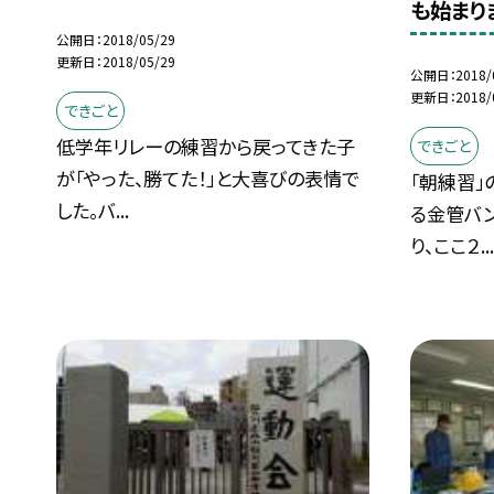
も始まり
公開日
2018/05/29
更新日
2018/05/29
公開日
2018/
更新日
2018/
できごと
低学年リレーの練習から戻ってきた子
できごと
が「やった、勝てた！」と大喜びの表情で
「朝練習
した。バ...
る金管バ
り、ここ２..