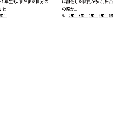
た１年生も、まだまだ自分の
は離任した職員が多く、舞
わ...
の懐か...
2年生
2年生
3年生
4年生
5年生
6