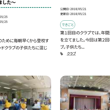
ました〜
公開日
2018/05/21
更新日
2018/05/21
05/25
05/25
できごと
第１回目のクラブでは、年
を立てました。今回は第２回
」のために毎朝早くから登校す
ブ。子供たち...
ンドクラブの子供たちに混じ
クラブ
.