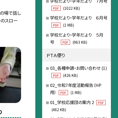
学校だより・学年だより ７月号
(1022 KB)
PDF
の場で話し
学校だより・学年だより ６月号
会のスロー
(1 MB)
PDF
学校だより・学年だより ５月
号
(963 KB)
PDF
ＰＴＡ便り
03_各種申請・お問い合わせ (1)
(426 KB)
PDF
02_令和7年度活動報告（HP
用）
(1 MB)
PDF
01_学校応援団の案内 2
PDF
(462 KB)
り