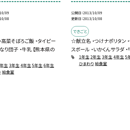
10/09
公開日
2013/10/09
10/08
更新日
2013/10/08
できごと
・高菜そぼろご飯 ・タイピー
☆献立名 ・つけナポリタン 
きなり団子 ・牛乳 【熊本県の
スボール ・いかくんサラダ ・牛乳
1年生
2年生
3年生
4年生
5
ひまわり
給食室
2年生
3年生
4年生
5年生
6年生
り
給食室