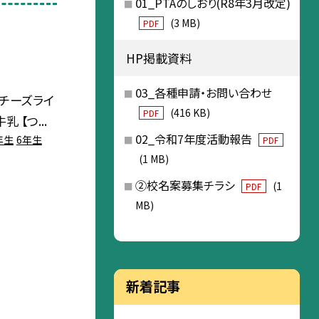
01_PTAのしおり(R8年3月改定)
(3 MB)
PDF
HP掲載資料
03_各種申請・お問い合わせ
・チーズライ
(416 KB)
PDF
 【つ...
02_令和7年度活動報告
年生
6年生
PDF
(1 MB)
②校名案募集チラシ
(1
PDF
MB)
新着記事