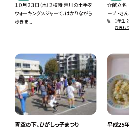
１０月２３日（水）２校時 荒川の土手を
☆献立名 
ウォーキングメジャーで、はかりながら
ープ ・きん
歩きま...
1年生
ひまわ
青空の下、ひがしっ子まつり
平成25