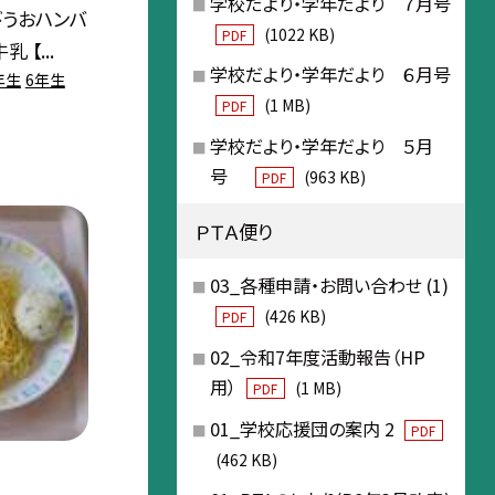
学校だより・学年だより ７月号
びうおハンバ
(1022 KB)
PDF
 【...
学校だより・学年だより ６月号
年生
6年生
(1 MB)
PDF
学校だより・学年だより ５月
号
(963 KB)
PDF
ＰＴＡ便り
03_各種申請・お問い合わせ (1)
(426 KB)
PDF
02_令和7年度活動報告（HP
用）
(1 MB)
PDF
01_学校応援団の案内 2
PDF
(462 KB)