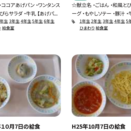
・ココアあげパン ・ワンタンス
☆献立名 ・ごはん ・和風と
ぴらサラダ ・牛乳 【あげパ...
ーグ ・もやしソテー ・豚汁 ・牛乳
2年生
3年生
4年生
5年生
6年生
1年生
2年生
3年生
4年生
5
り
給食室
ひまわり
給食室
年１０月7日の給食
H25年10月7日の給食