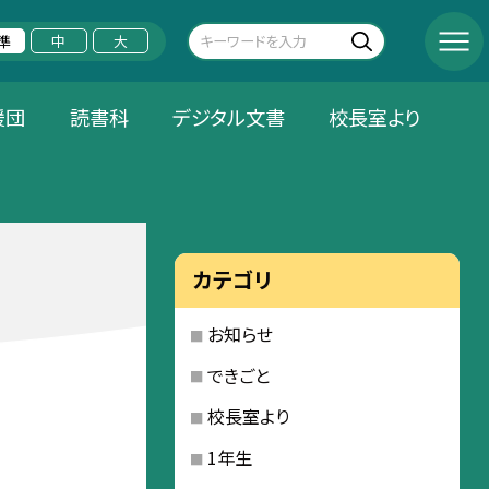
準
中
大
援団
読書科
デジタル文書
校長室より
カテゴリ
お知らせ
できごと
校長室より
1年生