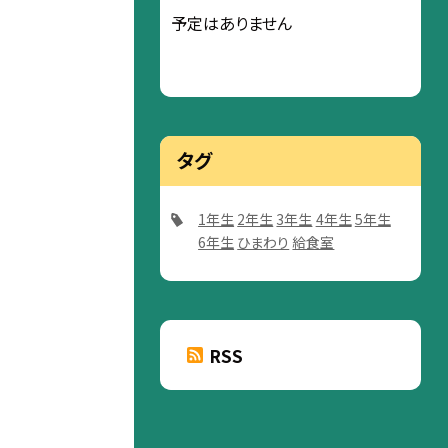
予定はありません
タグ
1年生
2年生
3年生
4年生
5年生
6年生
ひまわり
給食室
RSS