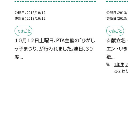
公開日
2013/10/12
公開日
2013/
更新日
2013/10/12
更新日
2013/
できごと
できごと
１０月１２日土曜日、PTA主催の「ひがし
☆献立名 
っ子まつり」が行われました。連日、３０
エン ・い
度...
郷...
1年生
ひまわ