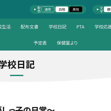
配色
文字
通常
白地
黒地
標
校生活
配布文書
学校日記
PTA
学校応
予定表
保健室より
学校日記
がしっ子の日常～