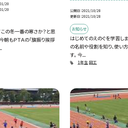
01/20
01/20
公開日
2021/10/28
更新日
2021/10/28
お知らせ
てこの冬一番の寒さか？と思
はじめてのえのぐを学習しま
今朝もＰＴＡの「旗振り挨拶
の名前や役割を知り、使い
.
す。 今...
1年生
図工