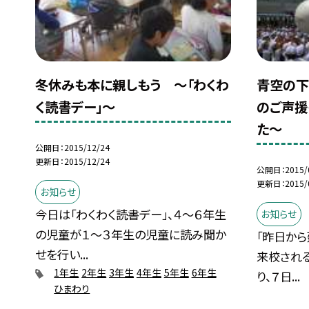
冬休みも本に親しもう 〜「わくわ
青空の下
く読書デー」〜
のご声援
た〜
公開日
2015/12/24
更新日
2015/12/24
公開日
2015/
更新日
2015/
お知らせ
今日は「わくわく読書デー」、４〜６年生
お知らせ
の児童が１〜３年生の児童に読み聞か
「昨日から
せを行い...
来校され
1年生
2年生
3年生
4年生
5年生
6年生
り、７日...
ひまわり