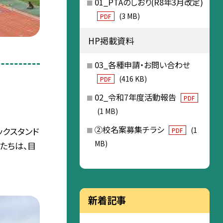
01_PTAのしおり(R8年3月改定)
(3 MB)
PDF
HP掲載資料
03_各種申請・お問い合わせ
(416 KB)
PDF
02_令和7年度活動報告
PDF
(1 MB)
②校名案募集チラシ
(1
クスタンド
PDF
MB)
たちは、目
新着記事