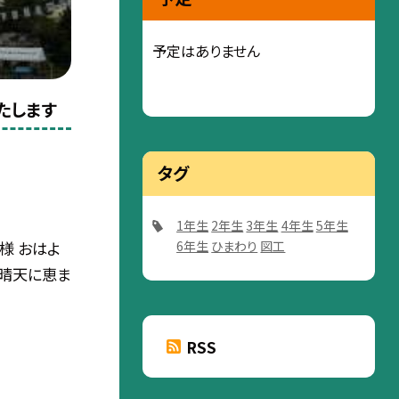
予定はありません
たします
タグ
1年生
2年生
3年生
4年生
5年生
6年生
ひまわり
図工
様 おはよ
の晴天に恵ま
RSS