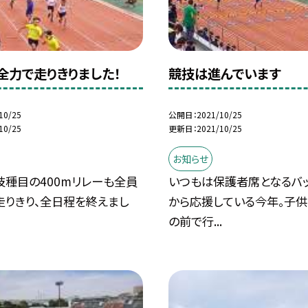
全力で走りきりました！
競技は進んでいます
10/25
公開日
2021/10/25
10/25
更新日
2021/10/25
お知らせ
技種目の400mリレーも全員
いつもは保護者席となるバッ
走りきり、全日程を終えまし
から応援している今年。子供
の前で行...