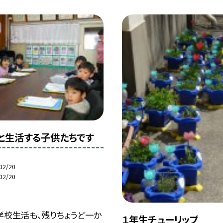
と生活する子供たちです
02/20
02/20
学校生活も、残りちょうど一か
１年生チューリップ