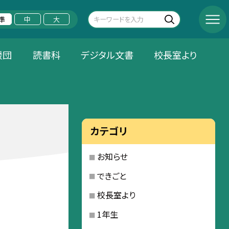
準
中
大
援団
読書科
デジタル文書
校長室より
カテゴリ
お知らせ
できごと
校長室より
1年生