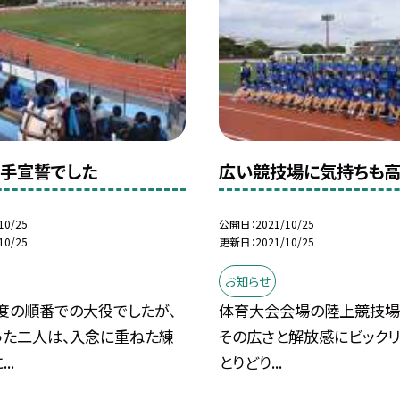
手宣誓でした
広い競技場に気持ちも高
10/25
公開日
2021/10/25
10/25
更新日
2021/10/25
お知らせ
度の順番での大役でしたが、
体育大会会場の陸上競技場
った二人は、入念に重ねた練
その広さと解放感にビックリ
..
とりどり...