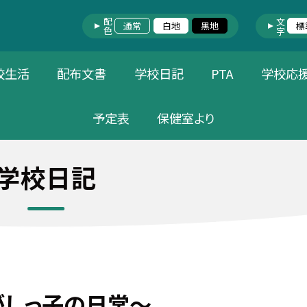
配色
文字
通常
白地
黒地
標
校生活
配布文書
学校日記
PTA
学校応
予定表
保健室より
学校日記
がしっ子の日常～