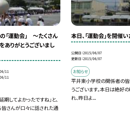
の「運動会」 〜たくさん
本日、「運動会」を開催い
をありがとうございまし
公開日
2015/06/07
更新日
2015/06/07
お知らせ
06/11
06/11
平井東小学校の関係者の皆
うございます。本日は絶好
れ、昨日よ...
延期してよかったですね」と、
る皆さんが口々に話された通