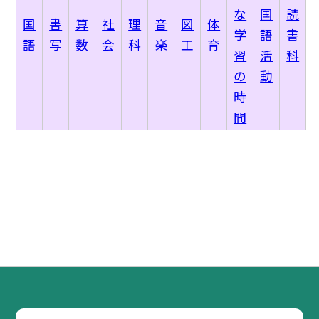
な
国
読
国
書
算
社
理
音
図
体
学
語
書
語
写
数
会
科
楽
工
育
習
活
科
の
動
時
間