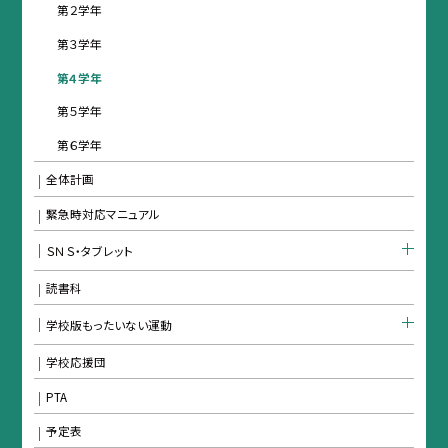
第２学年
第３学年
第４学年
第５学年
第６学年
全体計画
緊急時対応マニュアル
ＳＮＳ・タブレット
読書科
学校版もったいない運動
学校応援団
PTA
予定表