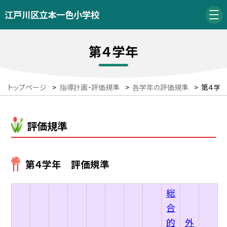
江戸川区立本一色小学校
第４学年
トップページ
>
指導計画・評価規準
>
各学年の評価規準
>
第４学
評価規準
第４学年 評価規準
総
合
的
外