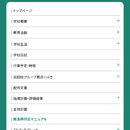
トップページ
学校概要
教育活動
学校生活
学校日記
行事予定・時程
巡回校グループ拠点いぶき
配布文書
指導計画・評価規準
全体計画
緊急時対応マニュアル
ＳＮＳ・タブレット