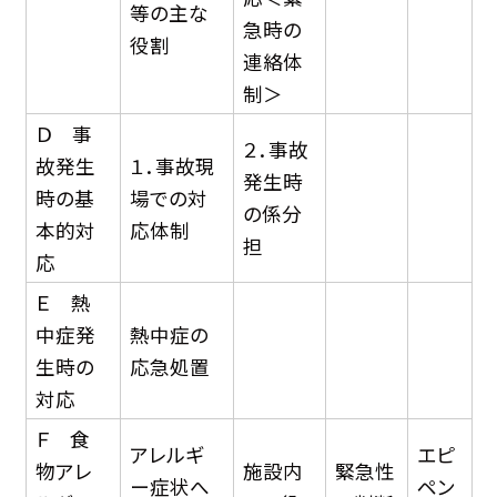
等の主な
急時の
役割
連絡体
制＞
Ｄ 事
２．事故
故発生
１．事故現
発生時
時の基
場での対
の係分
本的対
応体制
担
応
Ｅ 熱
中症発
熱中症の
生時の
応急処置
対応
Ｆ 食
アレルギ
エピ
物アレ
施設内
緊急性
ー症状へ
ペン