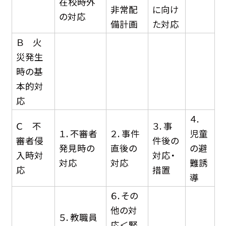
在校時外
非常配
に向け
の対応
備計画
た対応
Ｂ 火
災発生
時の基
本的対
応
４.
Ｃ 不
３. 事
１. 不審者
２. 事件
児童
審者侵
件後の
発見時の
直後の
の避
入時対
対応・
対応
対応
難誘
応
措置
導
６. その
他の対
５. 教職員
応＜緊