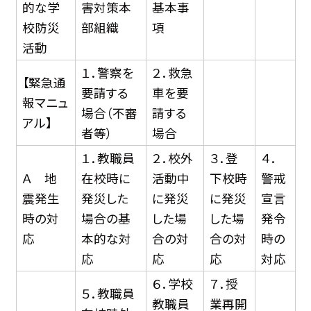
的な学
害対策本
基本事
校防災
部組織
項
活動
１．警察を
２．救急
【緊急通
要請する
車を要
報マニュ
場合（不審
請する
アル】
者等）
場合
１．教職員
２．校外
３．登
４．
Ａ 地
在校時に
活動中
下校時
警戒
震発生
発災した
に発災
に発災
宣言
時の対
場合の基
した場
した場
発令
応
本的な対
合の対
合の対
時の
応
応
応
対応
６．学校
７．授
５．教職員
教職員
業再開