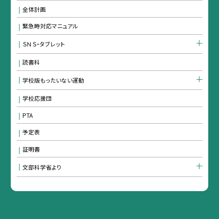
全体計画
緊急時対応マニュアル
ＳＮＳ・タブレット
読書科
学校版もったいない運動
学校応援団
PTA
予定表
証明書
文部科学省より