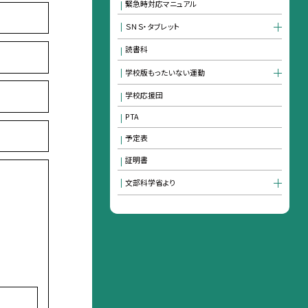
緊急時対応マニュアル
ＳＮＳ・タブレット
読書科
学校版もったいない運動
学校応援団
PTA
予定表
証明書
文部科学省より