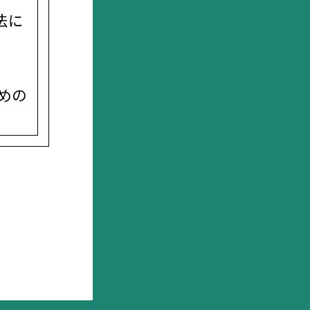
法に
めの