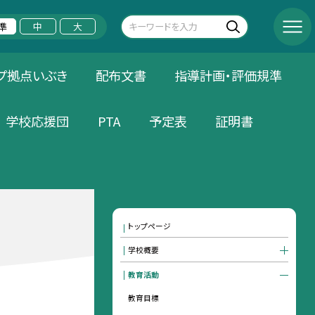
準
中
大
プ拠点いぶき
配布文書
指導計画・評価規準
学校応援団
PTA
予定表
証明書
トップページ
学校概要
教育活動
教育目標