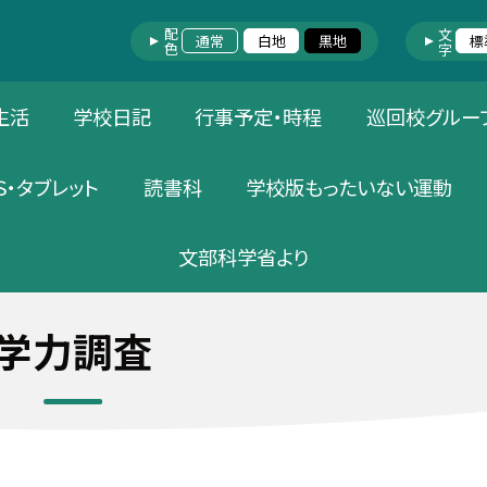
配色
文字
通常
白地
黒地
標
生活
学校日記
行事予定・時程
巡回校グルー
Ｓ・タブレット
読書科
学校版もったいない運動
文部科学省より
学力調査