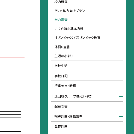
校内研究
学力・体力向上プラン
学力調査
いじめ防止基本方針
オリンピック：パラリンピック教育
体罰０宣言
生活のきまり
学校生活
学校日記
行事予定・時程
巡回校グループ拠点いぶき
配布文書
指導計画・評価規準
全体計画