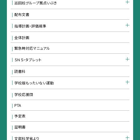
巡回校グループ拠点いぶき
配布文書
指導計画・評価規準
全体計画
緊急時対応マニュアル
ＳＮＳ・タブレット
読書科
学校版もったいない運動
学校応援団
PTA
予定表
証明書
文部科学省より