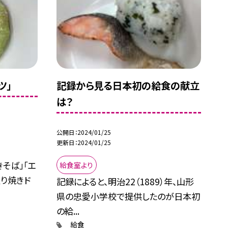
ツ」
記録から見る日本初の給食の献立
は？
公開日
2024/01/25
更新日
2024/01/25
そば」「エ
給食室より
り焼きド
記録によると、明治22（1889）年、山形
県の忠愛小学校で提供したのが日本初
の給...
給食