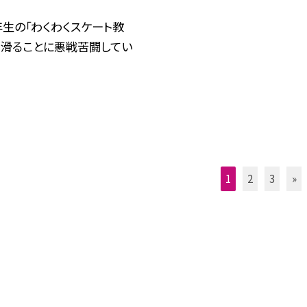
年生の「わくわくスケート教
。 滑ることに悪戦苦闘してい
1
2
3
»