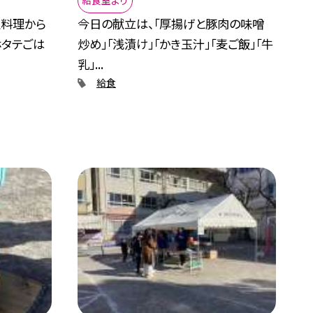
給食室より
土料理から
今日の献立は、「厚揚げと豚肉の味噌
ホタテごは
炒め」「浅漬け」「かき玉汁」「麦ご飯」「牛
乳」...
給食