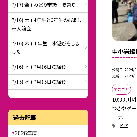
7/17( 金 ) みどり学級 夏祭り
7/16( 木 ) 4年生と6年生のお楽し
み交流会
7/16( 木 ) １年生 水遊びをしま
中小岩縁
した
7/16( 木 ) 7月16日の給食
公開日
2024/0
更新日
2024/0
7/15( 水 ) 7月15日の給食
できごと
10:00、
つきやゲー
過去記事
ーナ...
PTA
2026年度