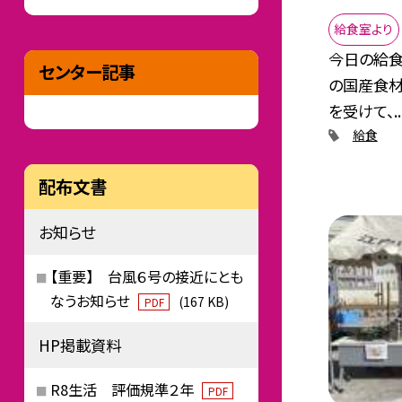
給食室より
今日の給食
センター記事
の国産食材
を受けて、..
給食
配布文書
お知らせ
【重要】 台風６号の接近にとも
なうお知らせ
(167 KB)
PDF
HP掲載資料
R8生活 評価規準２年
PDF