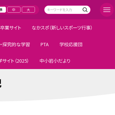
準
中
大
卒業サイト
なかスポ（新しいスポーツ行事）
・探究的な学習
PTA
学校応援団
サイト（2025）
中小岩小だより
記