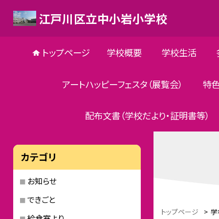
江戸川区立中小岩小学校
トップページ
学校概要
学校生活
アートハッピーフェスタ（展覧会）
特
配布文書（学校だより・証明書等）
カテゴリ
お知らせ
できごと
トップページ
>
学
給食室より