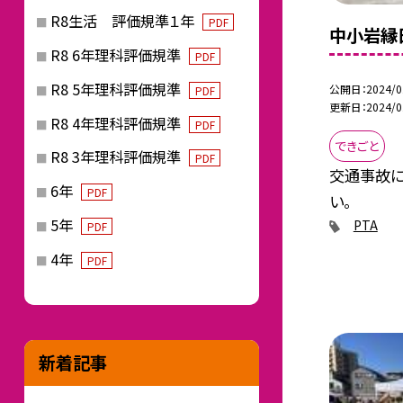
R8生活 評価規準１年
PDF
中小岩縁
R8 6年理科評価規準
PDF
R8 5年理科評価規準
公開日
2024/0
PDF
更新日
2024/0
R8 4年理科評価規準
PDF
できごと
R8 3年理科評価規準
PDF
交通事故に
6年
PDF
い。
5年
PTA
PDF
4年
PDF
新着記事