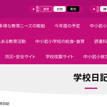
配色
文字
通常
白地
黒地
標
多様な教育ニーズの取組
今年度の予定
中小岩小
色ある教育活動
中小岩小学校の給食・食育
読書科
防災・安全サイト
学校改築サイト
中小岩小就学
学校日
校日記