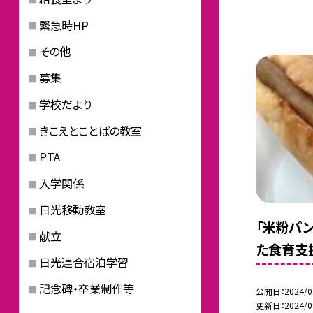
緊急時HP
その他
募集
学校だより
きこえとことばの教室
PTA
入学関係
日光移動教室
「米粉パ
献立
た食育支
日光連合宿泊学習
記念碑・卒業制作等
公開日
2024/0
更新日
2024/0