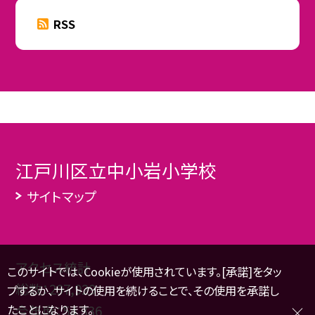
RSS
江戸川区立中小岩小学校
サイトマップ
アクセス統計
このサイトでは、Cookieが使用されています。[承諾]をタッ
総数：
297,929
プするか、サイトの使用を続けることで、その使用を承諾し
たことになります。
今年度：
54,336