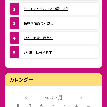
サーモンとサケ、マスの違いは？
梅屋敷旅館で肝試し
みどり学級 夏祭り
3年生 社会科見学
カレンダー
3月
2022年
日
月
火
水
木
金
土