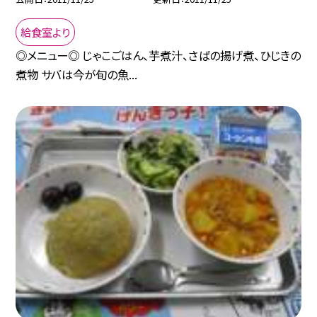
給食室より
◎メニュー◎ じゃこごはん、芋煮汁、さばの揚げ煮、ひじきの
煮物 サバは今が旬の魚...