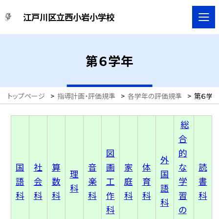
江戸川区立西小岩小学校
第６学年
トップページ
>
指導計画・評価規準
>
各学年の評価規準
>
第６学
総
合
図
的
外
国
社
算
音
画
家
体
な
読
理
国
語
会
数
楽
工
庭
育
学
書
科
語
科
科
科
科
作
科
科
習
科
科
科
の