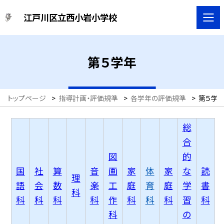
江戸川区立西小岩小学校
第５学年
トップページ
>
指導計画・評価規準
>
各学年の評価規準
>
第５学
総
合
図
的
国
社
算
音
画
家
体
家
な
読
理
語
会
数
楽
工
庭
育
庭
学
書
科
科
科
科
科
作
科
科
科
習
科
科
の