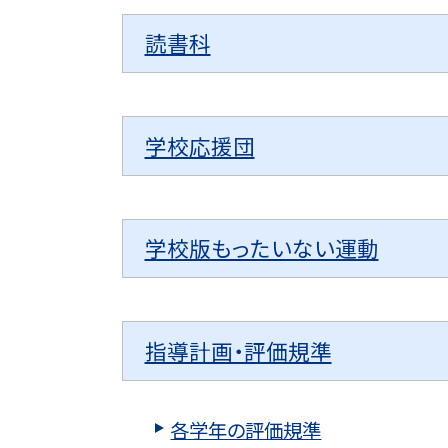
読書科
学校応援団
学校版もったいない運動
指導計画・評価規準
各学年の評価規準