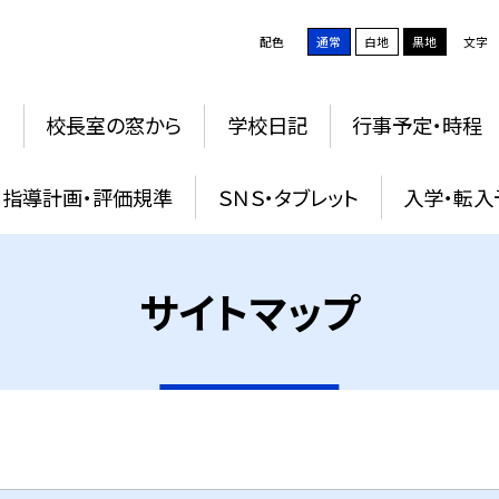
配色
通常
白地
黒地
文字
動
校長室の窓から
学校日記
行事予定・時程
指導計画・評価規準
ＳＮＳ・タブレット
入学・転
サイトマップ