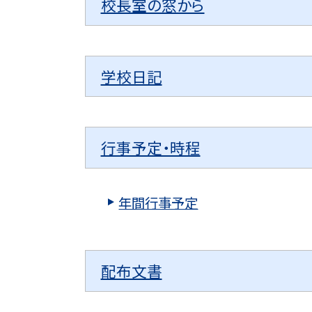
校長室の窓から
学校日記
行事予定・時程
年間行事予定
配布文書