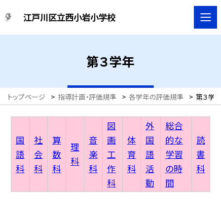
江戸川区立西小岩小学校
第３学年
トップページ
>
指導計画・評価規準
>
各学年の評価規準
>
第３学
図
外
総合
国
社
算
音
画
体
国
的な
読
理
語
会
数
楽
工
育
語
学習
書
科
科
科
科
科
作
科
活
の時
科
科
動
間