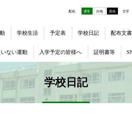
配色
通常
白地
黒地
文字
動
学校生活
予定表
学校日記
配布文書
たいない運動
入学予定の皆様へ
証明書等
S
学校日記