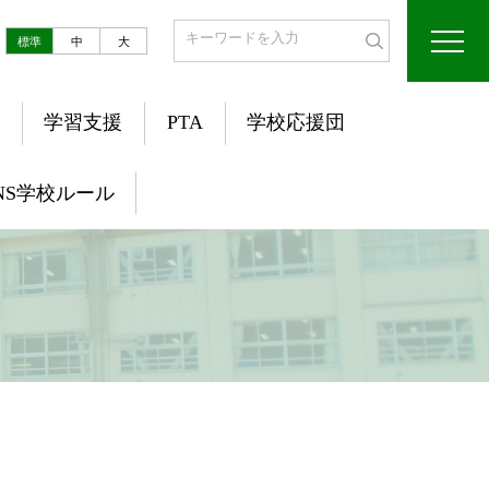
標準
中
大
学習支援
PTA
学校応援団
NS学校ルール