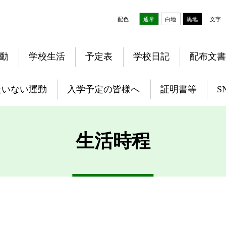
配色
通常
白地
黒地
文字
動
学校生活
予定表
学校日記
配布文書
たいない運動
入学予定の皆様へ
証明書等
S
生活時程