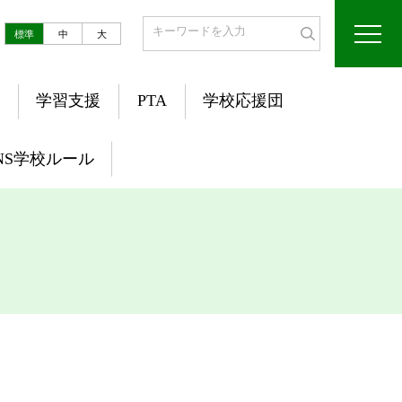
標準
中
大
学習支援
PTA
学校応援団
NS学校ルール