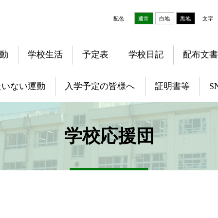
配色
通常
白地
黒地
文字
動
学校生活
予定表
学校日記
配布文書
たいない運動
入学予定の皆様へ
証明書等
S
学校応援団