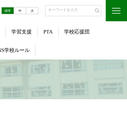
標準
中
大
学習支援
PTA
学校応援団
NS学校ルール