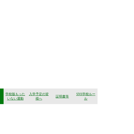
学校版もった
入学予定の皆
SNS学校ルー
証明書等
いない運動
様へ
ル