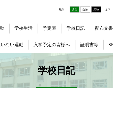
配色
通常
白地
黒地
文字
動
学校生活
予定表
学校日記
配布文書
たいない運動
入学予定の皆様へ
証明書等
S
学校日記