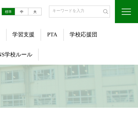
標準
中
大
学習支援
PTA
学校応援団
NS学校ルール