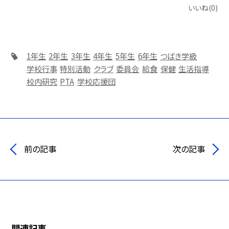
いいね(0)
1年生
2年生
3年生
4年生
5年生
6年生
つばき学級
学校行事
特別活動
クラブ
委員会
給食
保健
生活指導
校内研究
PTA
学校応援団
前の記事
次の記事
関連記事