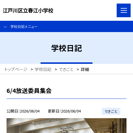
江戸川区立春江小学校
学校日記メニュー
学校日記
トップページ
>
学校日記
>
できごと
>
詳細
6/4放送委員集会
公開日
2026/06/04
更新日
2026/06/04
できごと