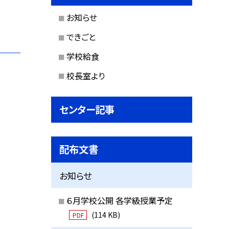
お知らせ
できごと
学校給食
校長室より
センター記事
配布文書
お知らせ
６月学校公開 各学級授業予定
(114 KB)
PDF