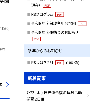
卒園
現在）
PDF
R8プログラム
PDF
令和８年度保護者用会場図
PDF
ね(0)
令和８年度運動会のお知らせ
PDF
研究
学年からのお知らせ
R8つばき７月
(106 KB)
PDF
新着記事
事
7/23( 木 ) 日光連合宿泊体験活動
学習２日目