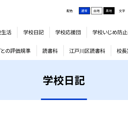
配色
通常
白地
黒地
文字
校生活
学校日記
学校応援団
学校いじめ防止
ごとの評価規準
読書科
江戸川区読書科
校長
学校日記