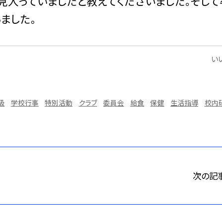
見入っていましたと教えてくださいました。そして
ました。
いい
級
学校行事
特別活動
クラブ
委員会
給食
保健
生活指導
校内
次の記