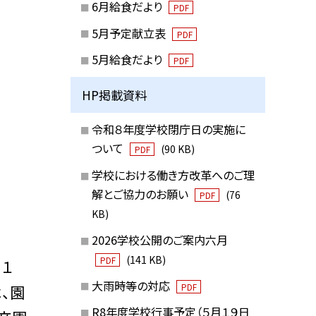
6月給食だより
PDF
5月予定献立表
PDF
5月給食だより
PDF
HP掲載資料
令和８年度学校閉庁日の実施に
ついて
(90 KB)
PDF
学校における働き方改革へのご理
解とご協力のお願い
(76
PDF
KB)
2026学校公開のご案内六月
(141 KB)
PDF
１
大雨時等の対応
PDF
、園
R8年度学校行事予定（５月１９日