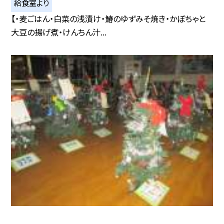
給食室より
【・麦ごはん・白菜の浅漬け・鰆のゆずみそ焼き・かぼちゃと
大豆の揚げ煮・けんちん汁...