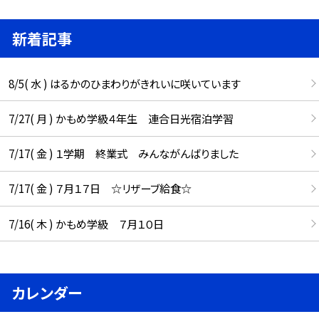
新着記事
8/5( 水 ) はるかのひまわりがきれいに咲いています
7/27( 月 ) かもめ学級４年生 連合日光宿泊学習
7/17( 金 ) １学期 終業式 みんながんばりました
7/17( 金 ) ７月１７日 ☆リザーブ給食☆
7/16( 木 ) かもめ学級 ７月１０日
カレンダー