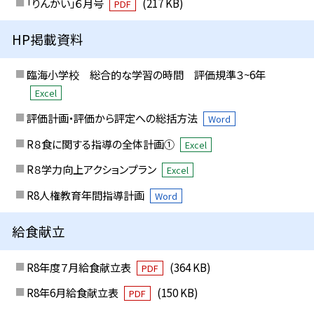
「りんかい」６月号
(217 KB)
PDF
HP掲載資料
臨海小学校 総合的な学習の時間 評価規準３~6年
Excel
評価計画・評価から評定への総括方法
Word
R８食に関する指導の全体計画①
Excel
R８学力向上アクションプラン
Excel
R8人権教育年間指導計画
Word
給食献立
R8年度７月給食献立表
(364 KB)
PDF
R8年6月給食献立表
(150 KB)
PDF