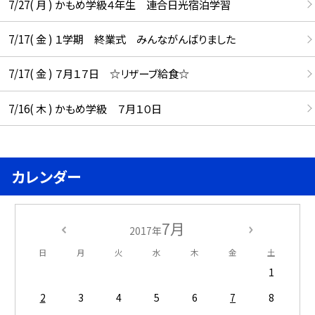
7/27( 月 ) かもめ学級４年生 連合日光宿泊学習
7/17( 金 ) １学期 終業式 みんながんばりました
7/17( 金 ) ７月１７日 ☆リザーブ給食☆
7/16( 木 ) かもめ学級 ７月１０日
カレンダー
7月
2017年
日
月
火
水
木
金
土
1
2
3
4
5
6
7
8