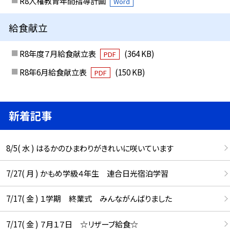
R8人権教育年間指導計画
Word
給食献立
R8年度７月給食献立表
(364 KB)
PDF
R8年6月給食献立表
(150 KB)
PDF
新着記事
8/5( 水 ) はるかのひまわりがきれいに咲いています
7/27( 月 ) かもめ学級４年生 連合日光宿泊学習
7/17( 金 ) １学期 終業式 みんながんばりました
7/17( 金 ) ７月１７日 ☆リザーブ給食☆