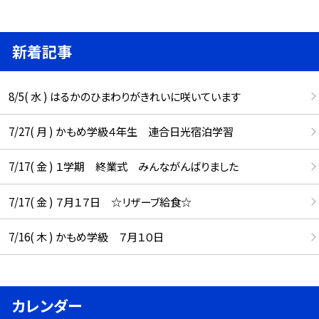
新着記事
8/5( 水 ) はるかのひまわりがきれいに咲いています
7/27( 月 ) かもめ学級４年生 連合日光宿泊学習
7/17( 金 ) １学期 終業式 みんながんばりました
7/17( 金 ) ７月１７日 ☆リザーブ給食☆
7/16( 木 ) かもめ学級 ７月１０日
カレンダー