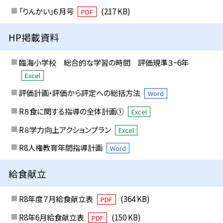
「りんかい」６月号
(217 KB)
PDF
HP掲載資料
臨海小学校 総合的な学習の時間 評価規準３~6年
Excel
評価計画・評価から評定への総括方法
Word
R８食に関する指導の全体計画①
Excel
R８学力向上アクションプラン
Excel
R8人権教育年間指導計画
Word
給食献立
R8年度７月給食献立表
(364 KB)
PDF
R8年6月給食献立表
(150 KB)
PDF