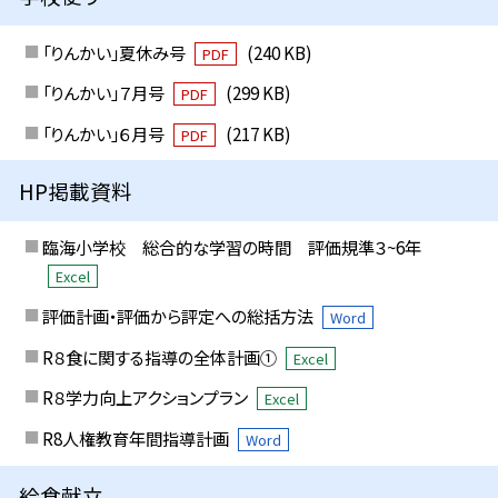
「りんかい」夏休み号
(240 KB)
PDF
「りんかい」７月号
(299 KB)
PDF
「りんかい」６月号
(217 KB)
PDF
HP掲載資料
臨海小学校 総合的な学習の時間 評価規準３~6年
Excel
評価計画・評価から評定への総括方法
Word
R８食に関する指導の全体計画①
Excel
R８学力向上アクションプラン
Excel
R8人権教育年間指導計画
Word
給食献立