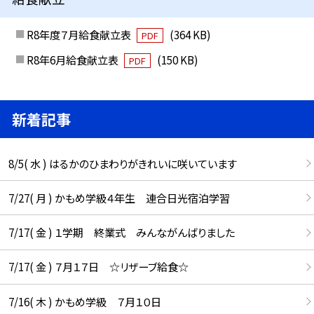
R8年度７月給食献立表
(364 KB)
PDF
R8年6月給食献立表
(150 KB)
PDF
新着記事
8/5( 水 ) はるかのひまわりがきれいに咲いています
7/27( 月 ) かもめ学級４年生 連合日光宿泊学習
7/17( 金 ) １学期 終業式 みんながんばりました
7/17( 金 ) ７月１７日 ☆リザーブ給食☆
7/16( 木 ) かもめ学級 ７月１０日